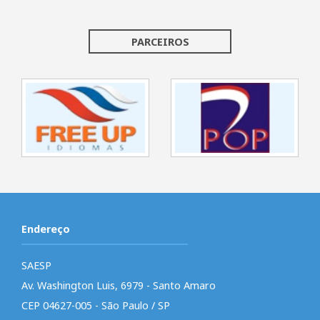
PARCEIROS
Endereço
SAESP
Av. Washington Luis, 6979 - Santo Amaro
CEP 04627-005 - São Paulo / SP